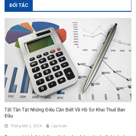
ĐỐI TÁC
Tất Tần Tật Những Điều Cần Biết Về Hồ Sơ Khai Thuế Ban
Đầu
Tháng Một 2, 2024
Lập Xuân