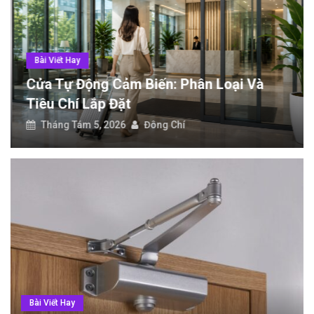
Checklist ứng dụng cần có khi du lịch nước ngoài tự túc
Tay co thủy lực đóng cửa tự động: Giải pháp chống gió dập
Bài Viết Hay
Cửa Tự Động Cảm Biến: Phân Loại Và
Tiêu Chí Lắp Đặt
Tháng Tám 5, 2026
Đông Chí
Bài Viết Hay