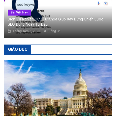
Bài Viết Hay
Dịch Vụ Nghiên Cứu Từ Khóa Giúp Xây Dựng Chiến Lược
SEO Đúng Ngay Từ Đầu
Tháng Tám 5, 2026
Đông Chí
GIÁO DỤC