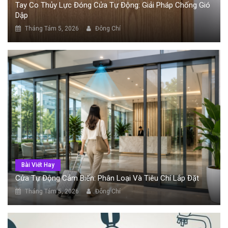
Tay Co Thủy Lực Đóng Cửa Tự Động: Giải Pháp Chống Gió
Dập
Tháng Tám 5, 2026
Đông Chí
Bài Viết Hay
Cửa Tự Động Cảm Biến: Phân Loại Và Tiêu Chí Lắp Đặt
Tháng Tám 5, 2026
Đông Chí