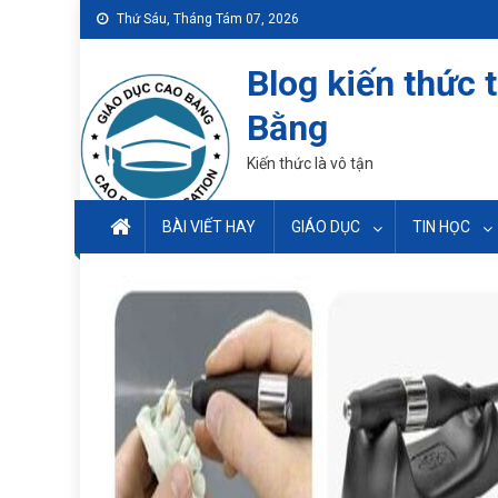
Skip
Thứ Sáu, Tháng Tám 07, 2026
to
content
Blog kiến thức 
Bằng
Kiến thức là vô tận
BÀI VIẾT HAY
GIÁO DỤC
TIN HỌC