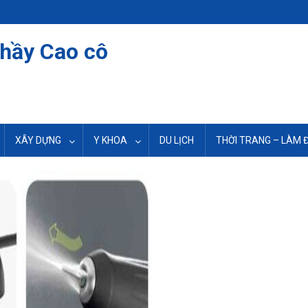
thầy Cao cô
XÂY DỰNG
Y KHOA
DU LỊCH
THỜI TRANG – LÀM 