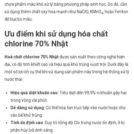
chứa phẩm màu khó xử lý bằng phương pháp sinh học. Do đó, cần
sử dụng thêm chất oxy hóa mạnh như NaClO, KMnO₄, hoặc Fenton
để loại bỏ màu.
Ưu điểm khi sử dụng hóa chất
chlorine 70% Nhật
Hoá chất chlorine 70% Nhật
được sản xuất theo công nghệ hiện
đại, có độ tinh khiết cao và hiệu quả khử trùng vượt trội. Dưới đây là
một số lợi ích cụ thể khi sử dụng sản phẩm này trong hệ thống xử lý
nước thải:
Hiệu quả diệt khuẩn cao
: Tiêu diệt đến 99,9% vi khuẩn gây hại
trong vòng vài phút.
Dễ dàng sử dụng
: Có thể hòa tan trực tiếp vào nước hoặc cho
vào bể khử trùng.
Tính ổn định cao
: Duy trì nồng độ Clo trong nước ổn định, ít bị
phân hủy bởi ánh sáng.