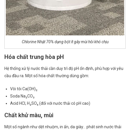
Chlorine Nhật 70% dạng bột ít gây mùi hôi khó chịu
Hóa chất trung hòa pH
Hệ thống xử lý nước thải cần duy trì độ pH ổn định, phù hợp với yêu
cầu đầu ra. Một số hóa chất thường dùng gồm:
Vôi tôi Ca(OH)₂
Soda Na₂CO₃
Acid HCl, H₂SO₄ (đối với nước thải có pH cao)
Chất khử màu, mùi
Một số ngành như dệt nhuộm, in ấn, da giày… phát sinh nước thải