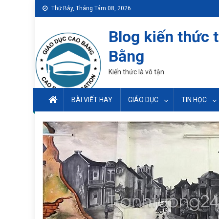
Skip
Thứ Bảy, Tháng Tám 08, 2026
to
content
Blog kiến thức 
Bằng
Kiến thức là vô tận
BÀI VIẾT HAY
GIÁO DỤC
TIN HỌC