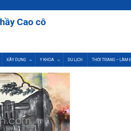
thầy Cao cô
XÂY DỰNG
Y KHOA
DU LỊCH
THỜI TRANG – LÀM 