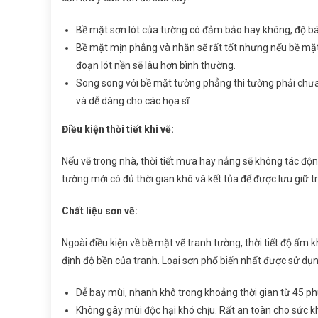
Bề mặt sơn lót của tường có đảm bảo hay không, độ bá
Bề mặt mịn phẳng và nhẵn sẽ rất tốt nhưng nếu bề mặt t
đoạn lót nền sẽ lâu hơn bình thường.
Song song với bề mặt tường phẳng thì tường phải chưa
và dễ dàng cho các họa sĩ.
Điều kiện thời tiết khi vẽ:
Nếu vẽ trong nhà, thời tiết mưa hay nắng sẽ không tác độn
tường mới có đủ thời gian khô và kết tủa để được lưu giữ 
Chất liệu sơn vẽ:
Ngoài điều kiện về bề mặt vẽ tranh tường, thời tiết độ ẩm k
định độ bền của tranh. Loại sơn phổ biến nhất được sử dụng
Dễ bay mùi, nhanh khô trong khoảng thời gian từ 45 ph
Không gây mùi độc hại khó chịu. Rất an toàn cho sức 