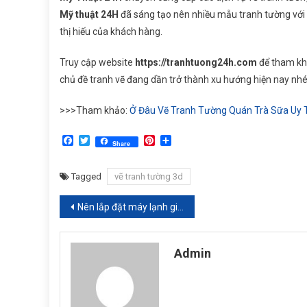
Mỹ thuật 24H
đã sáng tạo nên nhiều mẫu tranh tường với t
thị hiếu của khách hàng.
Truy cập website
https://tranhtuong24h.com
để tham khả
chủ đề tranh vẽ đang dần trở thành xu hướng hiện nay nhé
>>>Tham khảo:
Ở Đâu Vẽ Tranh Tường Quán Trà Sữa Uy T
Facebook
Twitter
Pinterest
Share
Share
Tagged
vẽ tranh tường 3d
Điều
Nên lắp đặt máy lạnh giá rẻ hay mua quạt điều hòa
hướng
Admin
bài
viết