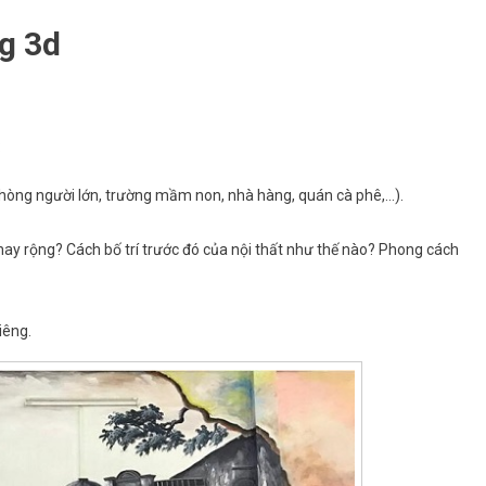
g 3d
:
phòng người lớn, trường mầm non, nhà hàng, quán cà phê,…).
ỏ hay rộng? Cách bố trí trước đó của nội thất như thế nào? Phong cách
iêng.