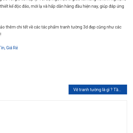
hiết kế độc đáo, mới lạ và hấp dẫn hàng đầu hiện nay, giúp đáp ứng
o thêm chi tết về các tác phẩm tranh tường 3d đẹp cũng như các
!
ín, Giá Rẻ
Vẽ tranh tường là gì ? Tầm quan trọng của vẽ tranh tường nhà hàng.