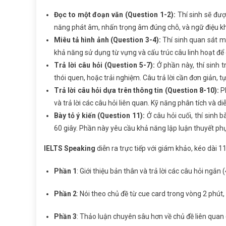
Đọc to một đoạn văn (Question 1-2):
Thí sinh sẽ đư
năng phát âm, nhấn trọng âm đúng chỗ, và ngữ điệu khi
Miêu tả hình ảnh (Question 3-4):
Thí sinh quan sát m
khả năng sử dụng từ vựng và cấu trúc câu linh hoạt để 
Trả lời câu hỏi (Question 5-7):
Ở phần này, thí sinh 
thói quen, hoặc trải nghiệm. Câu trả lời cần đơn giản, t
Trả lời câu hỏi dựa trên thông tin (Question 8-10):
P
và trả lời các câu hỏi liên quan. Kỹ năng phân tích và d
Bày tỏ ý kiến (Question 11):
Ở câu hỏi cuối, thí sinh 
60 giây. Phần này yêu cầu khả năng lập luận thuyết phụ
IELTS Speaking
diễn ra trực tiếp với giám khảo, kéo dài 1
Phần 1
: Giới thiệu bản thân và trả lời các câu hỏi ngắn 
Phần 2
: Nói theo chủ đề từ cue card trong vòng 2 phút,
Phần 3
: Thảo luận chuyên sâu hơn về chủ đề liên quan 