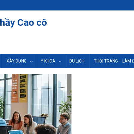
thầy Cao cô
XÂY DỰNG
Y KHOA
DU LỊCH
THỜI TRANG – LÀM 