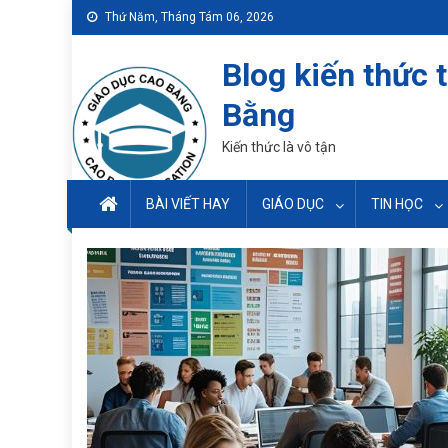
Skip
Thứ Năm, Tháng Tám 06, 2026
to
content
Blog kiến thức 
Bằng
Kiến thức là vô tận
BÀI VIẾT HAY
GIÁO DỤC
TIN HỌC