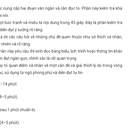
ợc cung cấp hai đoạn văn ngắn và cần đọc to. Phần này kiểm tra khả
 nói.
ột bức tranh và miêu tả nội dung trong 45 giây. Đây là phần kiểm tra
diễn đạt ý tưởng rõ ràng.
trả lời các câu hỏi về những chủ đề quen thuộc như sở thích cá nhân,
ự nhiên và rõ ràng.
hần này yêu cầu thí sinh đọc bảng biểu, lịch trình hoặc thông tin khác
iễn đạt ngắn gọn, chính xác là rất quan trọng.
bày tỏ quan điểm cá nhân về một vấn đề và giải thích lý do trong vòng
c, sử dụng từ ngữ phong phú và diễn đạt tự tin.
1–14 phút:
(4–5 phút).
 sau 1 phút chuẩn bị.
(4–5 phút).