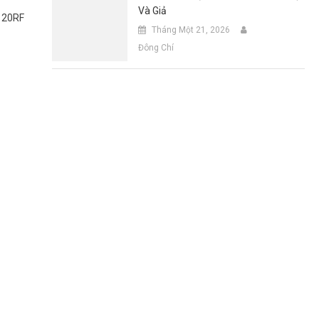
Và Giả
r 20RF
Tháng Một 21, 2026
Đông Chí
Tin Tức
Thôn
Diệt Côn Trùng Chung Cư: Cách Xử Lý Hiệu
Diệt 
Quả, Phòng Ngừa Tái Phát
Vệ M
Tháng Tám 7, 2026
Đông Chí
Thá