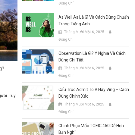
Đông Chí
As Well As Là Gì Và Cách Dùng Chuẩn
Trong Tiếng Anh
Tháng Mười Một 6, 2025
Đông Chí
Observation Là Gì? Ý Nghĩa Và Cách
Dùng Chi Tiết
g?
Tháng Mười Một 6, 2025
Đông Chí
Cấu Trúc Admit To V Hay Ving – Cách
gười. Tuy
Dùng Chính Xác
Tháng Mười Một 6, 2025
Đông Chí
Chinh Phục Mốc TOEIC 450 Dễ Hơn
Bạn Nghĩ