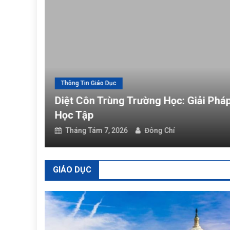
Thông Tin Giáo Dục
Diệt côn t
hông Tin Giáo Dục
ệt Côn Trùng Trường Học: Giải Pháp Bảo Vệ Môi 
ọc Tập
Tháng Tám 7, 2026
Đông Chí
GIÁO DỤC