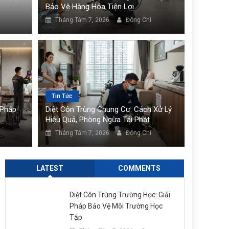
Bảo Vệ Hàng Hóa Tiện Lợi
Tháng Tám 7, 2026
Đông Chí
Tin Tức
Tin Tức
 Bảo Vệ Hàng Hóa
Diệt Côn Trùng Văn Phò
 Pháp
Diệt Côn Trùng Chung Cư: Cách Xử Lý
Làm Việc
Hiệu Quả, Phòng Ngừa Tái Phát
Tháng Tám 7, 2026
Đông 
Tháng Tám 7, 2026
Đông Chí
LATEST
COMMENTS
Diệt Côn Trùng Trường Học: Giải
Pháp Bảo Vệ Môi Trường Học
Tập