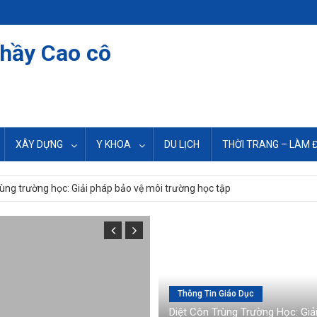
thầy Cao cô
XÂY DỰNG
Y KHOA
DU LỊCH
THỜI TRANG – LÀM 
: Giải pháp bảo vệ không gian sống an toàn
rùng trường học: Giải pháp bảo vệ môi trường học tập
ng: Giải pháp bảo vệ hàng hóa tiện lợi
hòng: Giải pháp bảo vệ môi trường làm việc
 cư: Cách xử lý hiệu quả, phòng ngừa tái phát
Thông Tin Giáo Dục
Diệt Côn Trùng Trường Học: Giả
: Giải pháp bảo vệ không gian sống an toàn