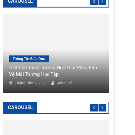
CAROUSEL
g Tin Giáo Dục
Tin Tức
Côn Trùng Trường Học: Giải Pháp Bảo
Diệt Côn Trùng K
ôi Trường Học Tập
Hàng Hóa Tiện Lợ
ng Tám 7, 2026
Đông Chí
Tháng Tám 7, 202
CAROUSEL