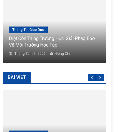
g Tin Giáo Dục
Tin Tức
Côn Trùng Trường Học: Giải Pháp Bảo
Diệt Côn Trùng K
ôi Trường Học Tập
Hàng Hóa Tiện Lợ
ng Tám 7, 2026
Đông Chí
Tháng Tám 7, 202
BÀI VIẾT