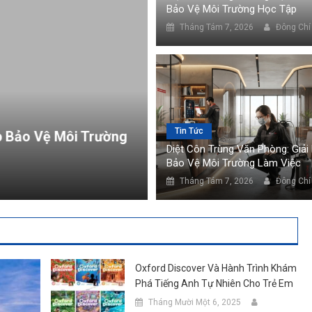
Bảo Vệ Môi Trường Học Tập
rùng trường học: Giải pháp bảo vệ môi trường học tập
Tháng Tám 7, 2026
Đông Chí
Tin Tức
Tin Tức
Trường
Diệt Côn Trùng Kho Hàng: Giải Pháp
Diệt Côn Trùng Văn Phòng: Giải
Tiện Lợi
Bảo Vệ Môi Trường Làm Việc
Tháng Tám 7, 2026
Đông Chí
Tháng Tám 7, 2026
Đông Chí
Oxford Discover Và Hành Trình Khám
Phá Tiếng Anh Tự Nhiên Cho Trẻ Em
Tháng Mười Một 6, 2025