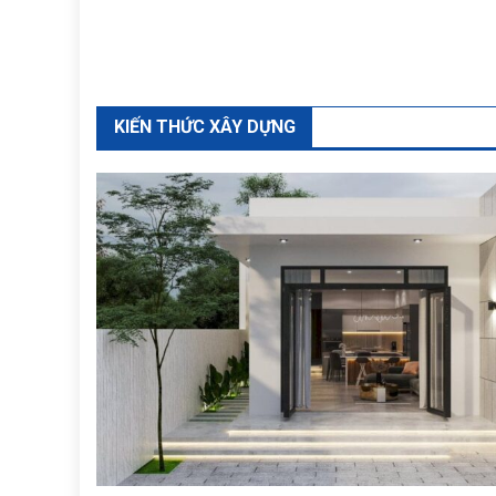
KIẾN THỨC XÂY DỰNG