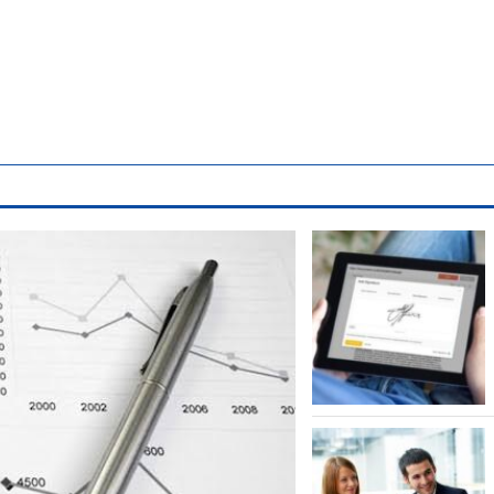
Tin Tức
Thôn
Diệt Côn Trùng Chung Cư: Cách Xử Lý Hiệu
Diệt 
Quả, Phòng Ngừa Tái Phát
Vệ M
Tháng Tám 7, 2026
Đông Chí
Thá