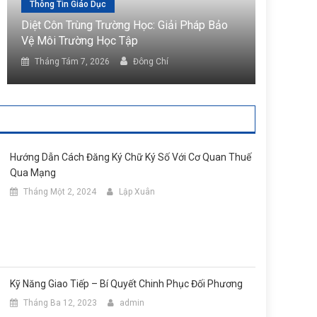
g Tin Giáo Dục
Tin Tức
Côn Trùng Trường Học: Giải Pháp Bảo
Diệt Côn Trùng K
ôi Trường Học Tập
Hàng Hóa Tiện Lợ
ng Tám 7, 2026
Đông Chí
Tháng Tám 7, 202
Hướng Dẫn Cách Đăng Ký Chữ Ký Số Với Cơ Quan Thuế
Qua Mạng
Tháng Một 2, 2024
Lập Xuân
Kỹ Năng Giao Tiếp – Bí Quyết Chinh Phục Đối Phương
Tháng Ba 12, 2023
admin