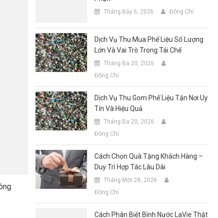
Tháng Bảy 6, 2026
Đông Chí
Dịch Vụ Thu Mua Phế Liệu Số Lượng
Lớn Và Vai Trò Trong Tái Chế
Tháng Ba 20, 2026
Đông Chí
Tin Tức
Thôn
Dịch Vụ Thu Gom Phế Liệu Tận Nơi Uy
Tín Và Hiệu Quả
Diệt Côn Trùng Chung Cư: Cách Xử Lý Hiệu
Diệt 
Quả, Phòng Ngừa Tái Phát
Vệ M
Tháng Ba 20, 2026
Đông Chí
Tháng Tám 7, 2026
Đông Chí
Thá
Cách Chọn Quà Tặng Khách Hàng –
Duy Trì Hợp Tác Lâu Dài
Tháng Một 28, 2026
Công
Đông Chí
Cách Phân Biệt Bình Nước LaVie Thật