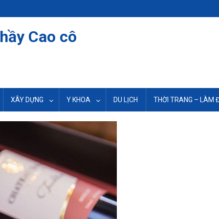
thầy Cao cô
XÂY DỰNG
Y KHOA
DU LỊCH
THỜI TRANG – LÀM 