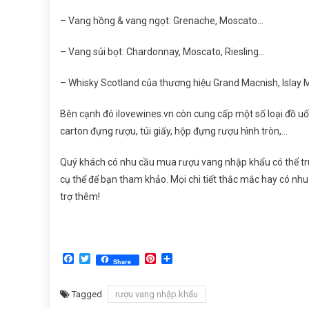
– Vang hồng & vang ngọt: Grenache, Moscato…
– Vang sủi bọt: Chardonnay, Moscato, Riesling…
– Whisky Scotland của thương hiệu Grand Macnish, Islay M
Bên cạnh đó ilovewines.vn còn cung cấp một số loại đồ u
carton đựng rượu, túi giấy, hộp đựng rượu hình tròn,…
Quý khách có nhu cầu mua rượu vang nhập khẩu có thể truy
cụ thể để bạn tham khảo. Mọi chi tiết thắc mắc hay có nhu
trợ thêm!
Facebook
Twitter
Pinterest
Share
Share
Tagged
rượu vang nhập khẩu