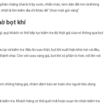
 phần miệng chai bị trầy xước, nhãn mác, tem dán đã mờ và không
 nhất là tìm kiếm địa chỉ khác để “chọn mặt gửi vàng”.
hờ bọt khí
, quý khách có thể tiếp tục kiểm tra độ thật giả của nó thông qua bọt
 lại và kiểm tra. Nếu là rượu thật, bọt khí xuất hiện khá mịn và đều,
ành chai. Còn với rượu vang giả, bọt khí có phần to hơn, nổi lên với
em chống hàng giả, nhằm đảm bảo an toàn cho người tiêu dùng
 kiểm tra. Khách hàng có thể quét mã hoặc soạn tin nhắn kiểm tra