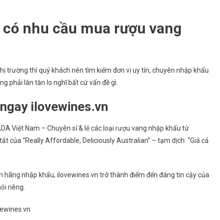
hi có nhu cầu mua rượu vang
thị trường thì quý khách nên tìm kiếm đơn vị uy tín, chuyên nhập khẩu
phải lăn tăn lo nghĩ bất cứ vấn đề gì.
ngay ilovewines.vn
DA Việt Nam – Chuyên sỉ & lẻ các loại rượu vang nhập khẩu từ
ắt của “Really Affordable, Deliciously Australian” – tạm dịch: “Giá cả
h hãng nhập khẩu, ilovewines.vn trở thành điểm đến đáng tin cậy của
ói riêng.