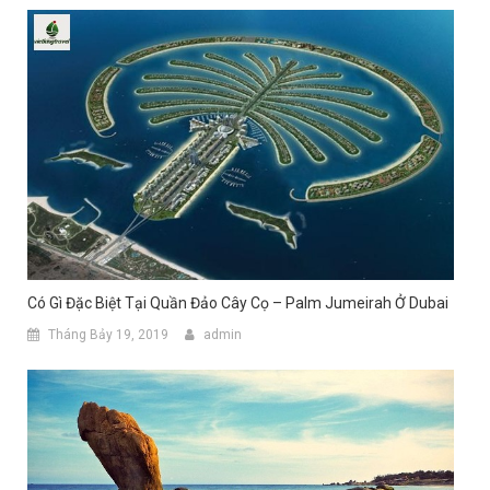
Có Gì Đặc Biệt Tại Quần Đảo Cây Cọ – Palm Jumeirah Ở Dubai
Tháng Bảy 19, 2019
admin