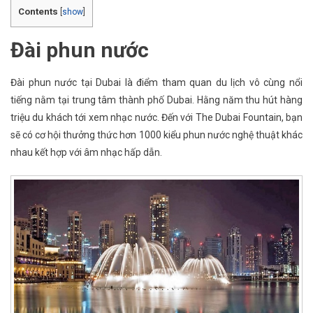
Lịch
Contents
[
show
]
Dubai
Đài phun nước
Đài phun nước tại Dubai là điểm tham quan du lịch vô cùng nổi
tiếng nằm tại trung tâm thành phố Dubai. Hằng năm thu hút hàng
triệu du khách tới xem nhạc nước. Đến với The Dubai Fountain, bạn
sẽ có cơ hội thưởng thức hơn 1000 kiểu phun nước nghệ thuật khác
nhau kết hợp với âm nhạc hấp dẫn.