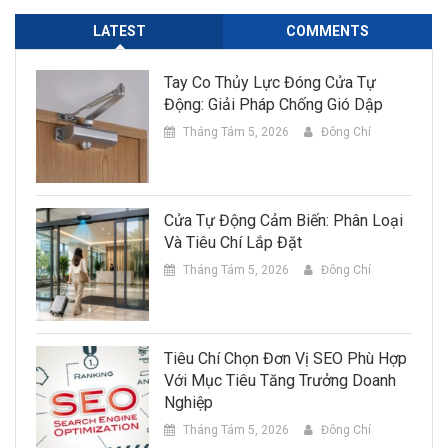
LATEST
COMMENTS
Tay Co Thủy Lực Đóng Cửa Tự
Động: Giải Pháp Chống Gió Dập
Tháng Tám 5, 2026
Đông Chí
Cửa Tự Động Cảm Biến: Phân Loại
Và Tiêu Chí Lắp Đặt
Tháng Tám 5, 2026
Đông Chí
Tiêu Chí Chọn Đơn Vị SEO Phù Hợp
Với Mục Tiêu Tăng Trưởng Doanh
Nghiệp
Tháng Tám 5, 2026
Đông Chí