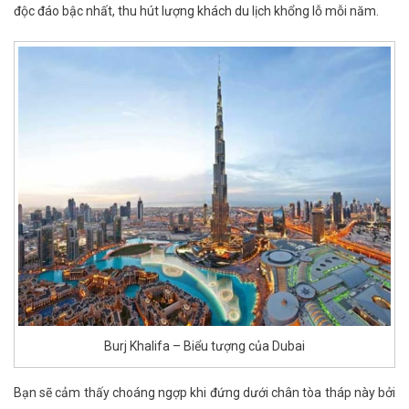
độc đáo bậc nhất, thu hút lượng khách du lịch khổng lỗ mỗi năm.
Burj Khalifa – Biểu tượng của Dubai
Bạn sẽ cảm thấy choáng ngợp khi đứng dưới chân tòa tháp này bởi