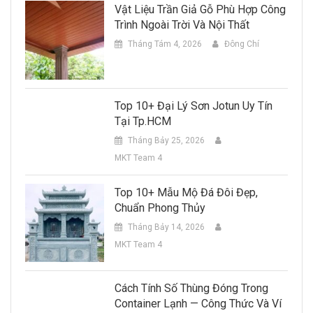
Vật Liệu Trần Giả Gỗ Phù Hợp Công
Trình Ngoài Trời Và Nội Thất
Tháng Tám 4, 2026
Đông Chí
Top 10+ Đại Lý Sơn Jotun Uy Tín
Tại Tp.HCM
Tháng Bảy 25, 2026
MKT Team 4
Top 10+ Mẫu Mộ Đá Đôi Đẹp,
Chuẩn Phong Thủy
Tháng Bảy 14, 2026
MKT Team 4
Cách Tính Số Thùng Đóng Trong
Container Lạnh — Công Thức Và Ví