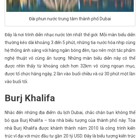
Đài phun nước trung tâm thành phố Dubai
Đây là nơi trình diễn nhạc nước lớn nhất thế giới. Mỗi màn biểu diễn
thường kéo dài khoảng 3 đến 5 phút, những tia nước hòa nhịp cùng
hệ thống ánh sáng với hàng ngàn bóng đèn, tạo nên một tác phẩm
nghệ thuật vô cùng ấn tượng. Những màn biểu diễn này có thể
được nhìn thấy từ khoảng cách hơn 32km vô cùng ngoạn mục,
được tổ chức hằng ngày, 2 lần vào buổi chiều và cứ 30 phút một lần
vào buổi tối.
Burj Khalifa
Nhắc đến những địa điểm du lịch Dubai, chắc chắn bạn không thể
bỏ qua Burj Khalifa – tòa nhà biểu tượng của thành phố này. Tòa
nhà Burj Khalifa được khánh thành năm 2010 là công trình kiến
trúc vĩ đại với mức đầu tư gần 20 tỷ USD. Đây là biểu tượng kiến trúc