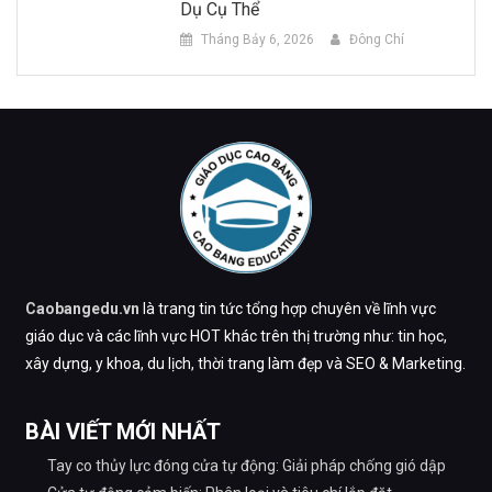
Dụ Cụ Thể
Tháng Bảy 6, 2026
Đông Chí
Caobangedu.vn
là trang tin tức tổng hợp chuyên về lĩnh vực
giáo dục và các lĩnh vực HOT khác trên thị trường như: tin học,
xây dựng, y khoa, du lịch, thời trang làm đẹp và SEO & Marketing.
BÀI VIẾT MỚI NHẤT
Tay co thủy lực đóng cửa tự động: Giải pháp chống gió dập