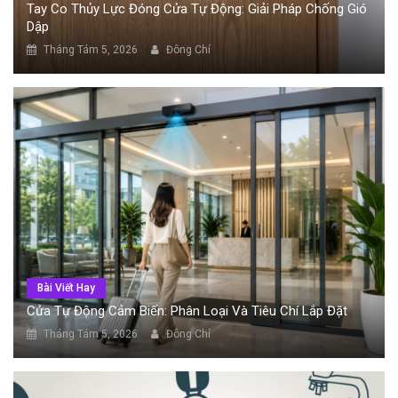
Tay Co Thủy Lực Đóng Cửa Tự Động: Giải Pháp Chống Gió
Dập
Tháng Tám 5, 2026
Đông Chí
Bài Viết Hay
Cửa Tự Động Cảm Biến: Phân Loại Và Tiêu Chí Lắp Đặt
Tháng Tám 5, 2026
Đông Chí