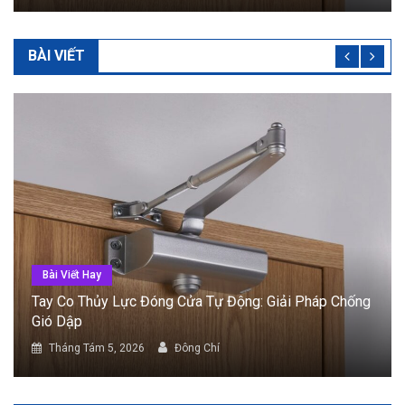
BÀI VIẾT
Bài Viết Hay
Cửa Tự Động Cảm Biến: Phân Loại Và Tiêu Chí Lắp
Đặt
Tháng Tám 5, 2026
Đông Chí