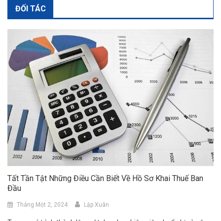
ĐỐI TÁC
Tất Tần Tật Những Điều Cần Biết Về Hồ Sơ Khai Thuế Ban
Đầu
Tháng Một 2, 2024
Lập Xuân