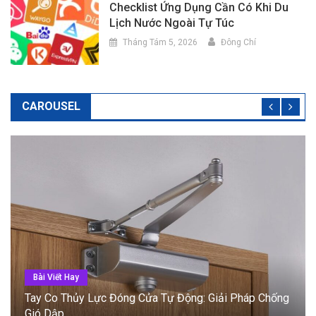
Checklist Ứng Dụng Cần Có Khi Du
Lịch Nước Ngoài Tự Túc
Tháng Tám 5, 2026
Đông Chí
CAROUSEL
Bài Viết Hay
Cửa Tự Động Cảm Biến: Phân Loại Và Tiêu Chí Lắp
Đặt