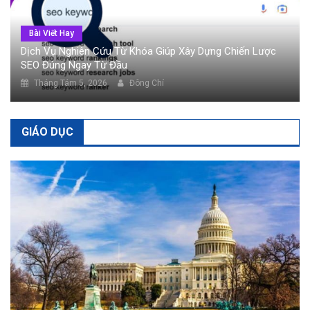
Bài Viết Hay
Dịch Vụ Nghiên Cứu Từ Khóa Giúp Xây Dựng Chiến Lược
SEO Đúng Ngay Từ Đầu
Tháng Tám 5, 2026
Đông Chí
GIÁO DỤC