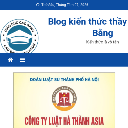
Skip
Thứ Sáu, Tháng Tám 07, 2026
to
content
Blog kiến thức thầy
Bằng
Kiến thức là vô tận
Menu