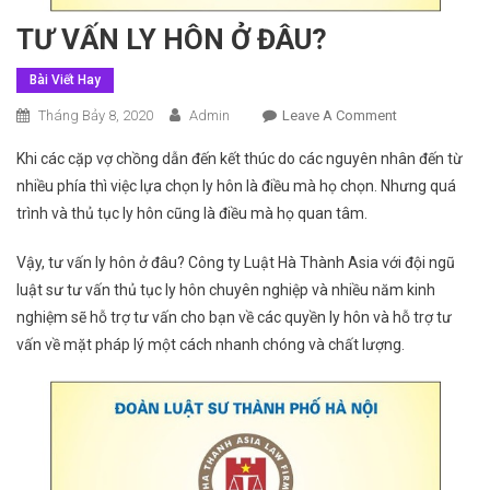
TƯ VẤN LY HÔN Ở ĐÂU?
Bài Viết Hay
On
Tháng Bảy 8, 2020
Admin
Leave A Comment
TƯ
Khi các cặp vợ chồng dẫn đến kết thúc do các nguyên nhân đến từ
VẤN
nhiều phía thì việc lựa chọn ly hôn là điều mà họ chọn. Nhưng quá
LY
trình và thủ tục ly hôn cũng là điều mà họ quan tâm.
HÔN
Ở
Vậy, tư vấn ly hôn ở đâu? Công ty Luật Hà Thành Asia với đội ngũ
ĐÂU?
luật sư tư vấn thủ tục ly hôn chuyên nghiệp và nhiều năm kinh
nghiệm sẽ hỗ trợ tư vấn cho bạn về các quyền ly hôn và hỗ trợ tư
vấn về mặt pháp lý một cách nhanh chóng và chất lượng.