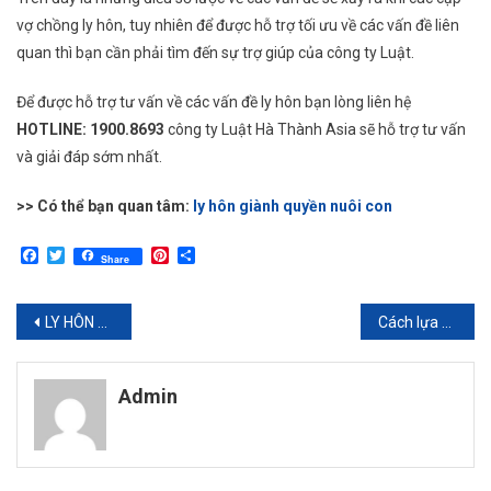
vợ chồng ly hôn, tuy nhiên để được hỗ trợ tối ưu về các vấn đề liên
quan thì bạn cần phải tìm đến sự trợ giúp của công ty Luật.
Để được hỗ trợ tư vấn về các vấn đề ly hôn bạn lòng liên hệ
HOTLINE: 1900.8693
công ty Luật Hà Thành Asia sẽ hỗ trợ tư vấn
và giải đáp sớm nhất.
>> Có thể bạn quan tâm:
ly hôn giành quyền nuôi con
Facebook
Twitter
Pinterest
Share
Share
Điều
LY HÔN GIÀNH QUYỀN NUÔI CON VÀ NHỮNG ĐIỀU CẦN BIẾT
Cách lựa chọn đồng phục công sở phù hợp
hướng
Admin
bài
viết