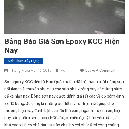
Bảng Báo Giá Sơn Epoxy KCC Hiện
Nay
Kiến Thức Xây Dựng
On
Tháng Mười Hai 16, 2019
Admin
Leave A Comment
Bảng
Sơn epoxy KCC
đến từ Hàn Quốc từ lâu đã trở thành một dòng sơn
Báo
nổi tiếng và chuyên phục vụ cho sàn nhà xưởng hay các tầng hầm
Giá
để xe hiện nay. Dòng sơn này được đánh giá rất cao về độ bám dính
Sơn
và độ bóng, đó cũng là những ưu điểm vượt trội nhất giúp cho
Epoxy
KCC
thương hiệu này đánh bật các đối thủ cùng ngành. Tuy nhiên, hiện
Hiện
nay sản phẩm sơn epoxy KCC được nhiều đại lý bán với mức giá
Nay
khá cao và ít có nhà đầu tư nào chịu bỏ chi phí để thi công chúng,