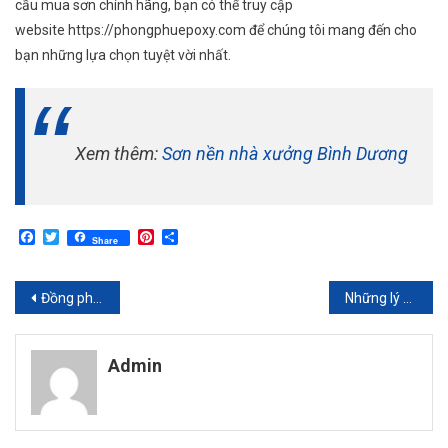
cầu mua sơn chính hãng, bạn có thể truy cập
website https://phongphuepoxy.com để chúng tôi mang đến cho
bạn những lựa chọn tuyệt vời nhất.
Xem thêm:
Sơn nền nhà xưởng Bình Dương
Facebook
Twitter
Pinterest
Share
Share
Điều
Đồng phục áo phông cho mua team building thật ý nghĩa
Những lý do nên thuê xe tải chở hàng đi Hà Nội
hướng
Admin
bài
viết