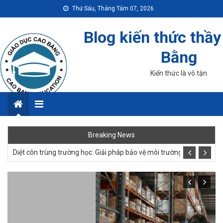
Skip
Thứ Sáu, Tháng Tám 07, 2026
to
content
Blog kiến thức thầy
Bằng
Kiến thức là vô tận
Menu
Diệt côn trùng nhà ở: Giải pháp bảo vệ không gian sống an toàn
Breaking News
Diệt côn trùng trường học: Giải pháp bảo vệ môi trường học tập
Diệt côn trùng kho hàng: Giải pháp bảo vệ hàng hóa tiện lợi
Diệt côn trùng văn phòng: Giải pháp bảo vệ môi trường làm việc
Diệt côn trùng chung cư: Cách xử lý hiệu quả, phòng ngừa tái phát