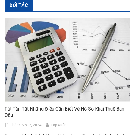
ĐỐI TÁC
Tất Tần Tật Những Điều Cần Biết Về Hồ Sơ Khai Thuế Ban
Đầu
Tháng Một 2, 2024
Lập Xuân