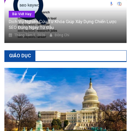
Bài Viết Hay
Dịch Vụ Nghiên Cứu Từ Khóa Giúp Xây Dựng Chiến Lược
SEO Đúng Ngay Từ Đầu
Tháng Tám 5, 2026
Đông Chí
GIÁO DỤC