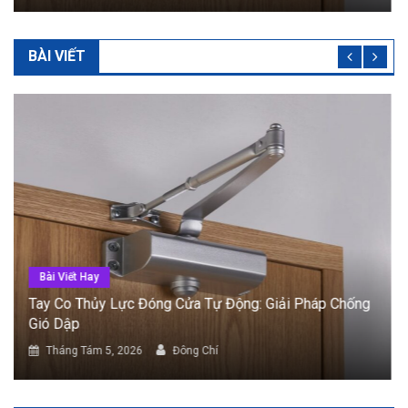
BÀI VIẾT
Bài Viết Hay
Cửa Tự Động Cảm Biến: Phân Loại Và Tiêu Chí Lắp
Đặt
Tháng Tám 5, 2026
Đông Chí