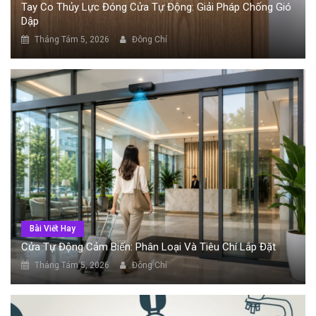
Tay Co Thủy Lực Đóng Cửa Tự Động: Giải Pháp Chống Gió
Dập
Tháng Tám 5, 2026
Đông Chí
Bài Viết Hay
Cửa Tự Động Cảm Biến: Phân Loại Và Tiêu Chí Lắp Đặt
Tháng Tám 5, 2026
Đông Chí