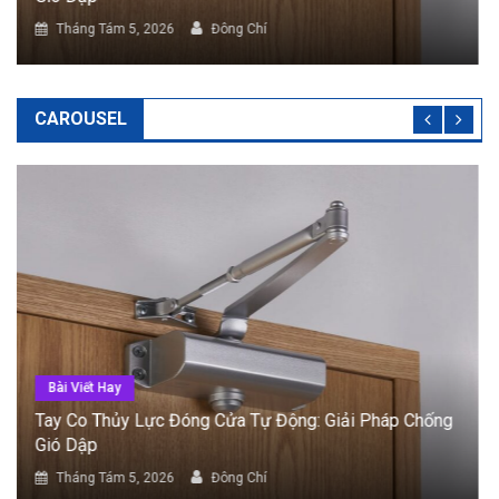
Tháng Tám 5, 2026
Đông Chí
CAROUSEL
Bài Viết Hay
Cửa Tự Động Cảm Biến: Phân Loại Và Tiêu Chí Lắp
Đặt
Tháng Tám 5, 2026
Đông Chí