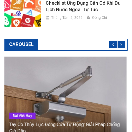
Checklist Ứng Dụng Cần Có Khi Du
Lịch Nước Ngoài Tự Túc
Tháng Tám 5, 2026
Đông Chí
CAROUSEL
Bài Viết Hay
Cửa Tự Động Cảm Biến: Phân Loại Và Tiêu Chí Lắp
Đặt