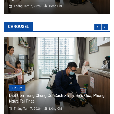
Tháng Tám 7, 2026
Đông Chí
CAROUSEL
Tin Tức
òng
Diệt Côn Trùng Nhà Ở: Giải Pháp Bảo Vệ Không Gian
Sống An Toàn
Tháng Tám 7, 2026
Đông Chí