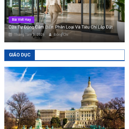
Bài Viết Hay
Cửa Tự Động Cảm Biến: Phân Loại Và Tiêu Chí Lắp Đặt
Tháng Tám 5, 2026
Đông Chí
GIÁO DỤC