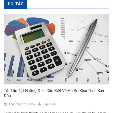
ĐỐI TÁC
Tất Tần Tật Những Điều Cần Biết Về Hồ Sơ Khai Thuế Ban
Đầu
Tháng Một 2, 2024
Lập Xuân