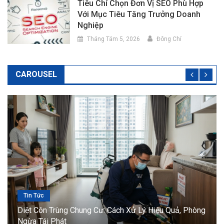
Tiêu Chí Chọn Đơn Vị SEO Phù Hợp
Với Mục Tiêu Tăng Trưởng Doanh
Nghiệp
Tháng Tám 5, 2026
Đông Chí
CAROUSEL
Tin Tức
òng
Diệt Côn Trùng Nhà Ở: Giải Pháp Bảo Vệ Không Gian
Sống An Toàn