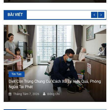
BÀI VIẾT
Tin Tức
òng
Diệt Côn Trùng Nhà Ở: Giải Pháp Bảo Vệ Không Gian
Sống An Toàn
Tháng Tám 7, 2026
Đông Chí