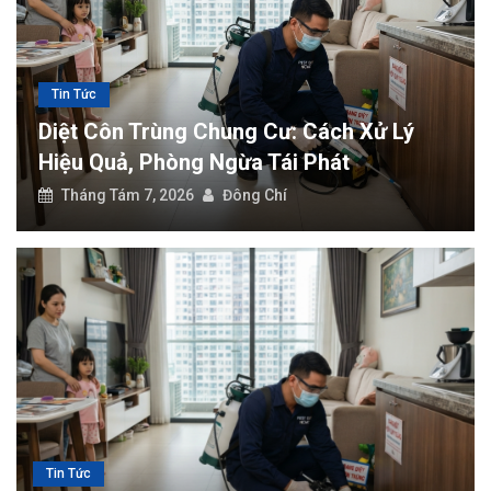
Tiêu chí chọn đơn vị SEO phù hợp với mục tiêu tăng trưởng doanh n
Diệt côn trùng chung cư: Cách xử lý hiệu quả, phòng ngừa tái phát
Tin Tức
Diệt Côn Trùng Nhà Ở: Giải Pháp Bảo Vệ
Không Gian Sống An Toàn
Tháng Tám 7, 2026
Đông Chí
Tin Tức