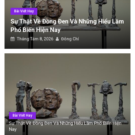
Diệt côn trùng văn phòng: Giải pháp bảo vệ môi trường làm việc
Bài Viết Hay
ầm
Công Dụng Của Đồng Đen Trong Đời
Sự thật về đồng đen và những hiểu lầm phổ biến hiện nay
Sống Và Lĩnh Vực Chế Tác
Tháng Tám 8, 2026
Đông Chí
Bài Viết Hay
Sự Thật Về Đồng Đen Và Những Hiểu Lầm Phổ Biến Hiện
Nay