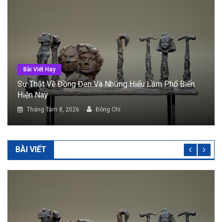
Bài Viết Hay
Công Dụng Của Đồng Đen Trong Đời Sống Và Lĩnh
Vực Chế Tác
Tháng Tám 8, 2026
Đông Chí
BÀI VIẾT