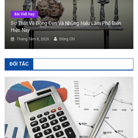
Bài Viết Hay
Công Dụng Của Đồng Đen Trong Đời Sống Và Lĩnh
Vực Chế Tác
Tháng Tám 8, 2026
Đông Chí
ĐỐI TÁC